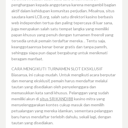
penghargaan kepada anggotanya karena mengambil bagian
aktif dalam kehidupan komunitas perjudian. Misalnya, situs
saudara kami LCB.org, salah satu direktori kasino berbasis
web independen tertua dan paling tepercaya di luar sana,
juga merupakan salah satu tempat langka yang memiliki
papan khusus yang penuh dengan turnamen freeroll yang
tersedia untuk pemain terdaftar mereka. . Tentu saja,
keanggotaannya benar-benar gratis dan tanpa pamrih,
sehingga siapa pun dapat bergabung untuk menikmati
beragam manfaat.
CARA MENGIKUTI TURNAMEN SLOT EKSKLUSIF
Biasanya, ini cukup mudah. Untuk mengikuti acara berputar
dan menang eksklusif, pemain harus mendaftar melalui
tautan yang disediakan oleh penyelenggara dan
memasukkan kata sandi khusus. Pelanggan yang sudah
memiliki akun di
situs SRIKANDI88
kasino mitra yang
menyelenggarakan kontes cukup masuk dan memilih
petualangan yang mereka idamkan, sementara pelanggan
baru harus mendaftar terlebih dahulu, sekali lagi, dengan
tautan yang disediakan.