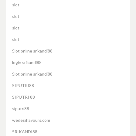
slot
slot
slot
slot
Slot online srikandi88
login srikandi88
Slot online srikandi88
SIPUTRI88
SIPUTRI 88
siputri88
wedesiflavours.com
SRIKANDI88