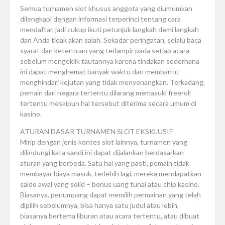
Semua turnamen slot khusus anggota yang diumumkan
dilengkapi dengan informasi terperinci tentang cara
mendaftar, jadi cukup ikuti petunjuk langkah demi langkah
dan Anda tidak akan salah. Sekadar peringatan, selalu baca
syarat dan ketentuan yang terlampir pada setiap acara
sebelum mengeklik tautannya karena tindakan sederhana
ini dapat menghemat banyak waktu dan membantu
menghindari kejutan yang tidak menyenangkan. Terkadang,
pemain dari negara tertentu dilarang memasuki freeroll
tertentu meskipun hal tersebut diterima secara umum di
kasino.
ATURAN DASAR TURNAMEN SLOT EKSKLUSIF
Mirip dengan jenis kontes slot lainnya, turnamen yang
dilindungi kata sandi ini dapat dijalankan berdasarkan
aturan yang berbeda. Satu hal yang pasti, pemain tidak
membayar biaya masuk, terlebih lagi, mereka mendapatkan
saldo awal yang solid – bonus uang tunai atau chip kasino.
Biasanya, penumpang dapat memilih permainan yang telah
dipilih sebelumnya, bisa hanya satu judul atau lebih,
biasanya bertema liburan atau acara tertentu, atau dibuat